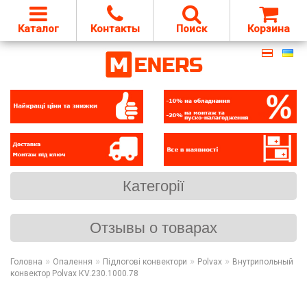
Каталог
Контакты
Поиск
Корзина
Категорії
Отзывы о товарах
»
»
»
»
Головна
Опалення
Підлогові конвектори
Polvax
Внутрипольный
конвектор Polvax КV.230.1000.78