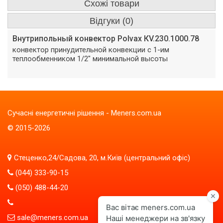
Схожі товари
Відгуки (0)
Внутрипольный конвектор Polvax КV.230.1000.78
конвектор принудительной конвекции с 1-им
теплообменником 1/2" минимальной высоты
Сучасні енергетичні рішення - Meners.com.ua
© 2015-2026
Стеценко,24/Садова, 20, м.Київ (центральний офіс)
(044) 333-90-15
(050) 488-44-20
sale@meners.com.ua