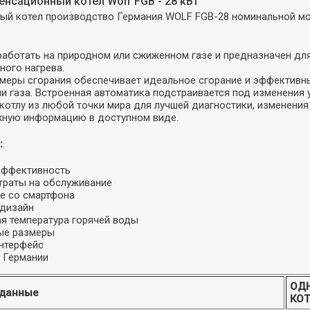
нсационный котел Wolf FGB - 28 кВт
ый котел производство Германия WOLF FGB-28 номинальной м
ботать на природном или сжиженном газе и предназначен для
ного нагрева.
меры сгорания обеспечивает идеальное сгорание и эффективн
и газа. Встроенная автоматика подстраивается под изменения 
 котлу из любой точки мира для лучшей диагностики, изменени
жную информацию в доступном виде.
:
эффективность
траты на обслуживание
е со смартфона
 дизайн
я температура горячей воды
ые размеры
нтерфейс
 Германии
ОД
 данные
КОТ