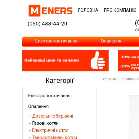
ГОЛОВНА
ПРО КОМПАНІЮ
(
(050) 488-44-20
s
Електропостачання
Опалення
»
Категорії
Головна
Опалення
Електропостачання
Опалення
- Дизельні обігрівачі
- Газові котли
- Електричні котли
- Твердопаливні котли