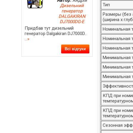
Автор:
Андрій
Тип
Дизельний
генератор
Размеры (без 
DALGAKIRAN
(ширина х глуб
DJ7000DG-E
Придбав тут дизельний
Номинальная т
генератор Dalgakiran DJ7000D..
Номинальная т
...»
Номинальная т
Всі відгуки
Минимальная т
Минимальная т
Минимальная т
Эффективнос
КПД при номи
температурном
КПД при номи
температурном
Сезонная эфф