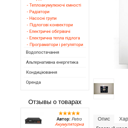
- Теплоакумулюючі ємності
- Радіатори
- Насосні групи
- Підлогові конвектори
- Електричні обігрівачі
- Електрична тепла підлога
- Програматори і регулятори
Водопостачання
Альтернативна енергетика
Кондиціювання
Оренда
Отзывы о товарах
Опис
Хар
Автор:
Petro
Акумуляторна