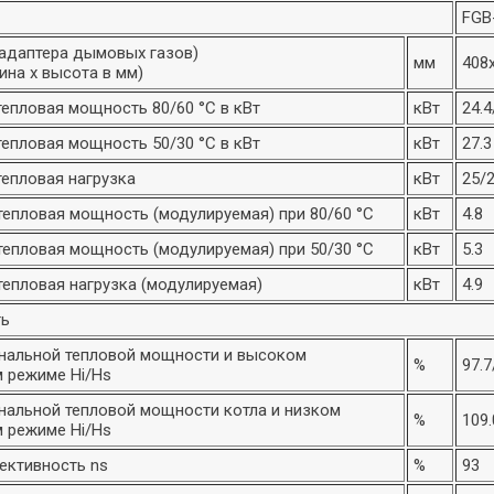
FGB
адаптера дымовых газов)
мм
408
ина х высота в мм)
епловая мощность 80/60 °С в кВт
кВт
24.4
епловая мощность 50/30 °С в кВт
кВт
27.3
епловая нагрузка
кВт
25/
епловая мощность (модулируемая) при 80/60 °C
кВт
4.8
епловая мощность (модулируемая) при 50/30 °C
кВт
5.3
епловая нагрузка (модулируемая)
кВт
4.9
ть
нальной тепловой мощности и высоком
%
97.7
 режиме Hi/Hs
нальной тепловой мощности котла и низком
%
109.
 режиме Hi/Hs
ективность ns
%
93