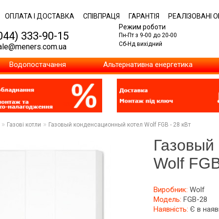
ОПЛАТА І ДОСТАВКА
СПІВПРАЦЯ
ГАРАНТІЯ
РЕАЛІЗОВАНІ О
Режим роботи
044) 333-90-15
Пн-Пт з 9-00 до 20-00
Сб-Нд вихідний
ale@meners.com.ua
Водопостачання
Альтернативна енергетика
»
»
Газові котли
Газовый конденсационный котел Wolf FGB - 28 кВт
Газовый
Wolf FGB
Виробник:
Wolf
Модель:
FGB-28
Наявність:
Є в наяв