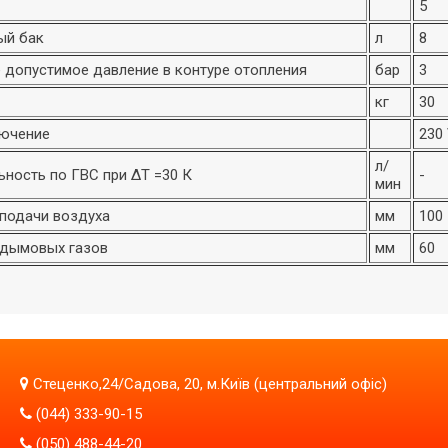
5
ый бак
л
8
 допустимое давление в контуре отопления
бар
3
кг
30
ючение
230 
л/
ность по ГВС при ΔТ =30 К
-
мин
подачи воздуха
мм
100
дымовых газов
мм
60
Стеценко,24/Садова, 20, м.Київ (центральний офіс)
(044) 333-90-15
(050) 488-44-20