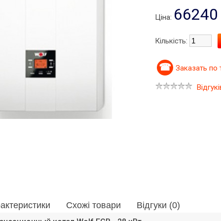
66240
Ціна:
Кількість:
Заказать по
Відгукі
актеристики
Схожі товари
Відгуки (0)