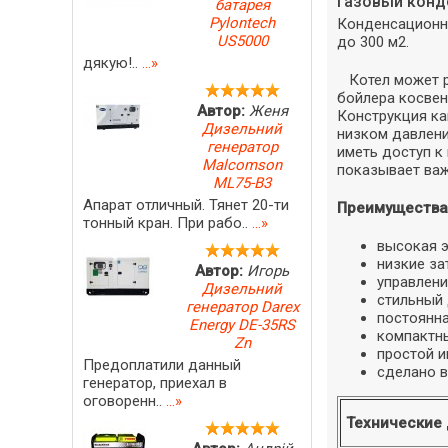
Газовый конде
батарея
Pylontech
Конденсационн
US5000
до 300 м2.
дякую!..
...»
Котел может ра
бойлера косвен
Автор:
Женя
Конструкция ка
Дизельний
низком давлени
генератор
иметь доступ к
Malcomson
показывает ва
ML75-B3
Апарат отличный. Тянет 20-ти
Преимущества
тонный кран. При рабо..
...»
высокая 
низкие за
Автор:
Игорь
управлени
Дизельний
стильный
генератор Darex
постоянна
Energy DE-35RS
компактн
Zn
простой и
Предоплатили данный
сделано в
генератор, приехал в
оговоренн..
...»
Технические