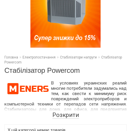
»
»
»
Головна
Електропостачання
Стабілізатори напруги
Стабілізатор
Powercom
Стабілізатор Powercom
В условиях украинских реалий
многие потребители задумались над
тем, как свести к минимуму риск
повреждений электроприборов и
компьютерной техники от перепадов сети напряжения.
Стабилизаторы для дома, для офиса, для предприятия
Розкрити
смогут помочь в этом: достаточно обратить внимание на
выбор товара в интернет-магазине с безупречной
репутацией и богатым ассортиментом.
У цій категорії немає товарів.