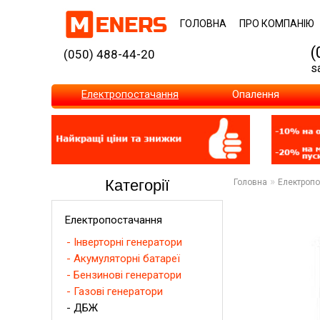
ГОЛОВНА
ПРО КОМПАНІЮ
(
(050) 488-44-20
s
Електропостачання
Опалення
»
Категорії
Головна
Електроп
Електропостачання
- Інверторні генератори
- Акумуляторні батареї
- Бензинові генератори
- Газові генератори
- ДБЖ