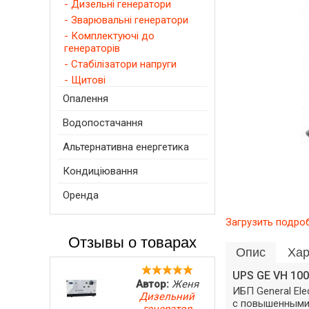
- Дизельні генератори
- Зварювальні генератори
- Комплектуючі до
генераторів
- Стабілізатори напруги
- Щитові
Опалення
Водопостачання
Альтернативна енергетика
Кондиціювання
Оренда
Загрузить подроб
Отзывы о товарах
Опис
Хар
UPS GE VH 10
Автор:
Женя
ИБП General El
Дизельний
с повышенными 