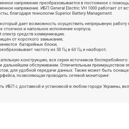
менное напряжение преобразовывается в постоянное с помощь
менное напряжение. ИБП General Electric VH 1000 работает от 
ты, благодаря технологии Superior Battery Management.
, который дает возможность осуществить непрерывную работу 
е стоечное и напольное исполнение корпуса;
й спектр средств коммуникации;
ищен от короткого замыкания;
диняются батарейнык блоки;
еобразовывает частоту из 50 Гц в 60 Гц и наоборот;
кательную конструкцию, вся серия источников бесперебойного п
и дальнейшем обслуживании. Отличительным преимуществом эт
актов, для удобной передачи данных. Также может быть оснаще
рфейса, позволяющая проводить сетевой мониторинг.
ть ИБП с доставкой и установкой в любом городе Украины, вкл