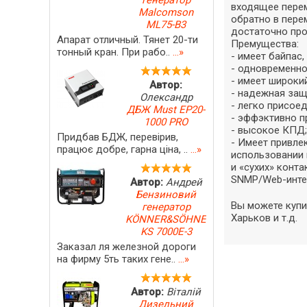
генератор
входящее пере
Malcomson
обратно в пере
ML75-B3
достаточно прос
Апарат отличный. Тянет 20-ти
Премущества:
тонный кран. При рабо..
...»
- имеет байпас
- одновременно
- имеет широки
Автор:
- надежная защ
Олександр
- легко присое
ДБЖ Must EP20-
- эффэктивно пр
1000 PRO
- высокое КПД;
Придбав БДЖ, перевірив,
- Имеет привле
працює добре, гарна ціна, ..
...»
использовании 
и «сухих» конт
SNMP/Web-инте
Автор:
Андрей
Бензиновий
Вы можете купи
генератор
Харьков и т.д.
KÖNNER&SÖHNEN
KS 7000E-3
Заказал ля железной дороги
на фирму 5ть таких гене..
...»
Автор:
Віталій
Дизельний