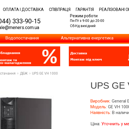
ОПЛАТА І ДОСТАВКА
СПІВПРАЦЯ
ГАРАНТІЯ
РЕАЛІЗОВАНІ О
Режим роботи
044) 333-90-15
Пн-Пт з 9-00 до 20-00
Сб-Нд вихідний
ale@meners.com.ua
Водопостачання
Альтернативна енергетика
»
»
остачання
ДБЖ
UPS GE VH 1000
UPS GE 
Виробник:
General E
Модель:
GE VH 100
Наявність:
В налич
Ціна:
Уточнить у м