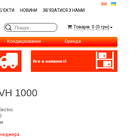
Б'ЄКТИ
НОВИНИ
ЗВ’ЯЗАТИСЯ З НАМИ
Товарів: 0 (0 грн)
Кондиціювання
Оренда
VH 1000
lectric
0
ии
енеджера