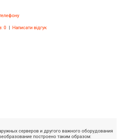
 телефону
в: 0
|
Написати відгук
 наружных серверов и другого важного оборудования
реобразование построено таким образом: