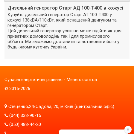
Дизельний генератор Старт АД 100-Т400 в кожусі
Купуйте дизельний генератор Старт АТ 100-Т400 у
кожусі 138кВА/110кВт, який оснащений двигуном та
генератором Старт.
Цей дизельний генератор успішно може підійти як для
приватних домоволодінь так і для промислового
об'єкта. Ми зможемо доставити та встановити його у
будь-якому куточку України.
Сучасні енергетичні рішення - Meners.com.ua
© 2015-2026
Стеценко,24/Садова, 20, м.Київ (центральний офіс)
(044) 333-90-15
(050) 488-44-20