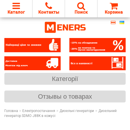
Каталог
Контакты
Поиск
Корзина
Категорії
Отзывы о товарах
»
»
»
Головна
Електропостачання
Дизельні генератори
Дизельний
генератор SDMO J88K в кожусі