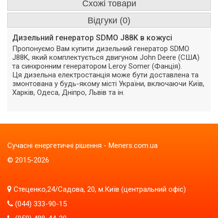
Схожі товари
Відгуки (0)
Дизельний генератор SDMO J88K в кожусі
Пропонуємо Вам купити дизельний генератор SDMO
J88K, який комплектується двигуном John Deere (США)
та синхронним генератором Leroy Somer (Фанція).
Ця дизельна електростанція може бути доставлена ​​та
змонтована у будь-якому місті України, включаючи Київ,
Харків, Одеса, Дніпро, Львів та ін.
Сучасні енергетичні рішення - Meners.com.ua
© 2015-2026
Стеценко,24/Садова, 20, м.Київ (центральний офіс)
(044) 333-90-15