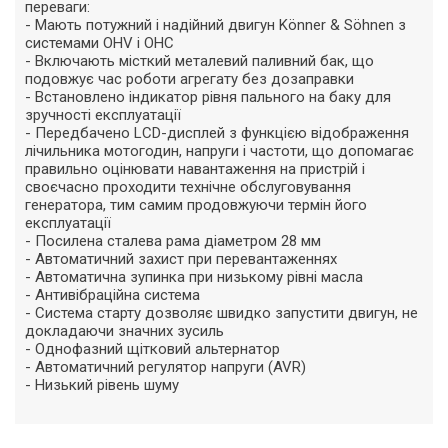
переваги:
- Мають потужний і надійний двигун Könner & Söhnen з
системами OHV і OHC
- Включають місткий металевий паливний бак, що
подовжує час роботи агрегату без дозаправки
- Встановлено індикатор рівня пального на баку для
зручності експлуатації
- Передбачено LCD-дисплей з функцією відображення
лічильника мотогодин, напруги і частоти, що допомагає
правильно оцінювати навантаження на пристрій і
своєчасно проходити технічне обслуговування
генератора, тим самим продовжуючи термін його
експлуатації
- Посилена сталева рама діаметром 28 мм
- Автоматичний захист при перевантаженнях
- Автоматична зупинка при низькому рівні масла
- Антивібраційна система
- Система старту дозволяє швидко запустити двигун, не
докладаючи значних зусиль
- Однофазний щітковий альтернатор
- Автоматичний регулятор напруги (AVR)
- Низький рівень шуму