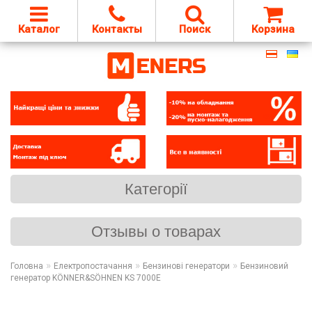
Каталог
Контакты
Поиск
Корзина
Категорії
Отзывы о товарах
»
»
»
Головна
Електропостачання
Бензинові генератори
Бензиновий
генератор KÖNNER&SÖHNEN KS 7000E